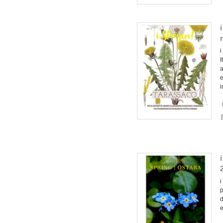
i
I
a
e
i
p
d
e