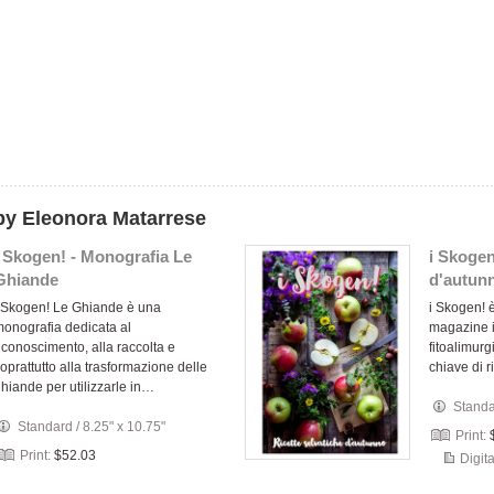
by Eleonora Matarrese
i Skogen! - Monografia Le
i Skogen
Ghiande
d'autun
 Skogen! Le Ghiande è una
i Skogen! è
onografia dedicata al
magazine in
iconoscimento, alla raccolta e
fitoalimurg
oprattutto alla trasformazione delle
chiave di r
hiande per utilizzarle in…
Stand
Standard
/
8.25" x 10.75"
Print:
Print:
$52.03
Digita