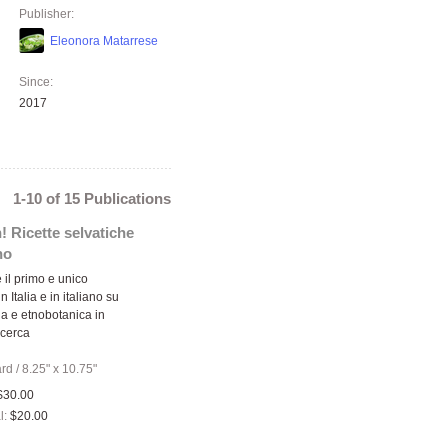
Publisher:
Eleonora Matarrese
Since:
2017
1-10 of 15 Publications
! Ricette selvatiche
no
 il primo e unico
 Italia e in italiano su
ia e etnobotanica in
icerca
ard
/
8.25" x 10.75"
$30.00
l:
$20.00