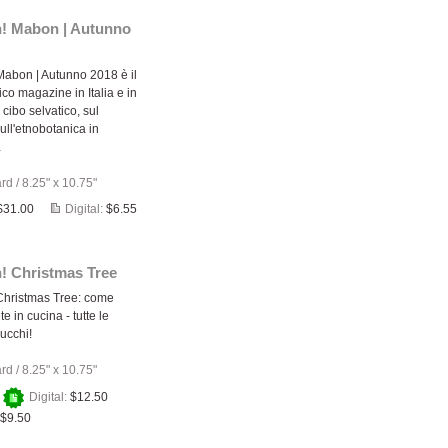
n! Mabon | Autunno
Mabon | Autunno 2018 è il
co magazine in Italia e in
l cibo selvatico, sul
sull'etnobotanica in
…
ard
/
8.25" x 10.75"
$31.00
Digital:
$6.55
! Christmas Tree
Christmas Tree: come
te in cucina - tutte le
trucchi!
ard
/
8.25" x 10.75"
+
Digital:
$12.50
$9.50