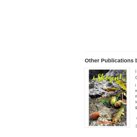
Other Publications 
i
m
r
s
g