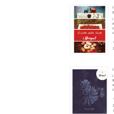
i
r
c
c
i
I
s
c