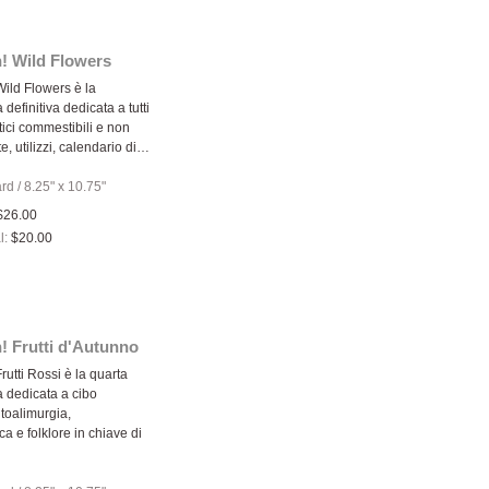
! Wild Flowers
Wild Flowers è la
definitiva dedicata a tutti
vatici commestibili e non
te, utilizzi, calendario di…
ard
/
8.25" x 10.75"
$26.00
l:
$20.00
! Frutti d'Autunno
rutti Rossi è la quarta
 dedicata a cibo
fitoalimurgia,
a e folklore in chiave di