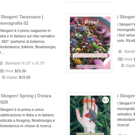
i Skogen! Tarassaco |
i Skogen
monografia 02
i Skogen! 
monografia 
 Skogen! è il primo magazine in
i fiori sel
talia e in italiano sul cibo selvatico
solo. Ricet
 360°: parliamo di botanica,
tnobotanica, folklore, fitoalimurgia,
Stand
in…
Print:
Standard
/
8.25" x 10.75"
Digita
Print:
$25.00
Digital:
$15.00
i Skogen! Spring | Ostara
i Skogen
2020
i Skogen! F
monografia
 Skogen! è la prima e unica
selvatico, 
ubblicazione in Italia e in italiano
etnobotanic
edicata a foraging, fitoalimurgia e
ricerca!
tnobotanica in chiave di ricerca