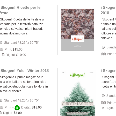
i Skogen! Ricette per le
i Skoge
Feste
2018
 Skogen! Ricette delle Feste è un
i Skogen! 
icettario per le festività natalizie
primo e uni
on cibo selvatico, plant-based,
italiano su
ucina fitoalimurgica
folklore e 
chiave di
Standard
/
8.25" x 10.75"
Stand
Print:
$15.00
Print:
Digital:
$10.00
i Skogen! Yule | Winter 2018
i Skogen
 Skogen! è il primo magazine in
i Skogen! 
talia e in italiano su foraging, cibo
usare l'abe
elvatico, etnobotanica e folklore in
ricette e i 
hiave di ricerca.
Stand
Standard
/
8.25" x 10.75"
Print 
Print +
Digital:
$18.00
Digital:
Digital:
$7.00