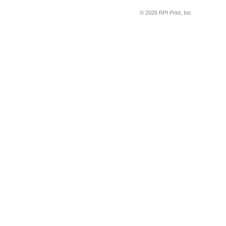
© 2026 RPI Print, Inc.