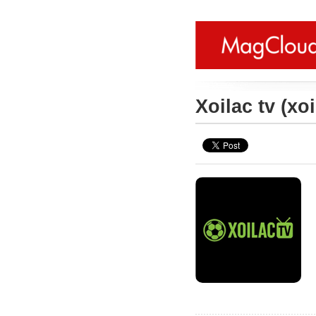
Xoilac tv
(xo