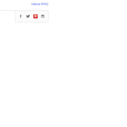
(
About RSS
)