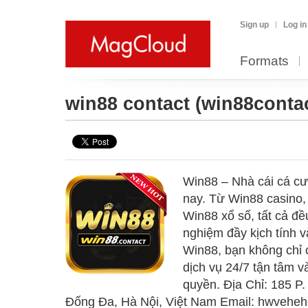
Sign up
Log in
Formats
win88 contact
(win88contac
Win88 – Nhà cái cá cư
nay. Từ Win88 casino,
Win88 xổ số, tất cả đều
nghiệm đầy kịch tính 
Win88, bạn không chỉ 
dịch vụ 24/7 tận tâm v
quyền. Địa Chỉ: 185 P
Đống Đa, Hà Nội, Việt Nam Email: hwveh