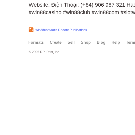
Website: Điện Thoại: (+84) 906 987 321 Ha
#win88casino #win88club #win88com #slot
win88contact's Recent Publications
Formats
Create
Sell
Shop
Blog
Help
Ter
© 2026 RPI Print, Inc.