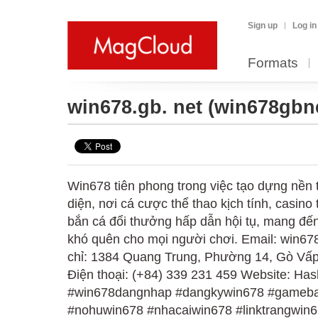
Sign up
Log in
Formats
win678.gb. net
(win678gbn
Win678 tiên phong trong việc tạo dựng nền tả
diện, nơi cá cược thể thao kịch tính, casino
bắn cá đổi thưởng hấp dẫn hội tụ, mang đến
khó quên cho mọi người chơi. Email: win6
chỉ: 1384 Quang Trung, Phường 14, Gò Vấp
Điện thoại: (+84) 339 231 459 Website: Ha
#win678dangnhap #dangkywin678 #gameba
#nohuwin678 #nhacaiwin678 #linktrangwin