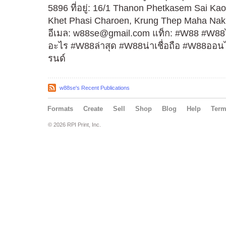
5896 ที่อยู่: 16/1 Thanon Phetkasem Sai K
Khet Phasi Charoen, Krung Thep Maha Nak
อีเมล: w88se@gmail.com แท็ก: #W88 #W88
อะไร #W88ล่าสุด #W88น่าเชื่อถือ #W88ออ
รนด์
w88se's Recent Publications
Formats
Create
Sell
Shop
Blog
Help
Ter
© 2026 RPI Print, Inc.