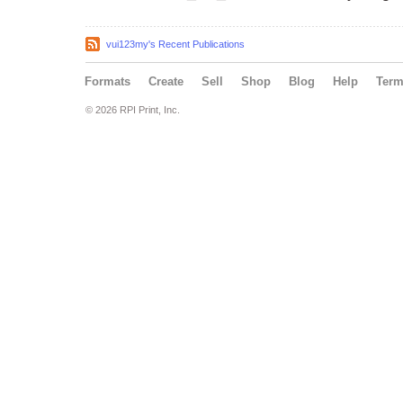
vui123my's Recent Publications
Formats
Create
Sell
Shop
Blog
Help
Ter
© 2026 RPI Print, Inc.