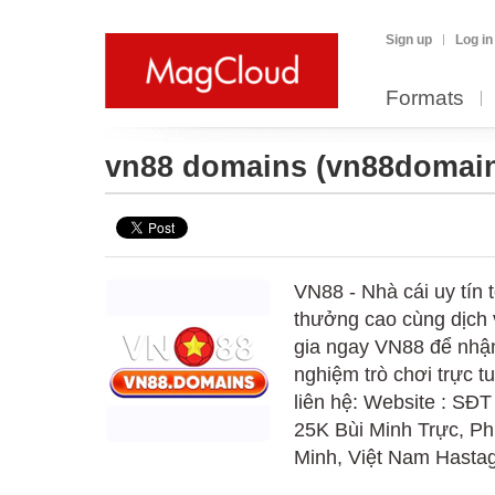
Sign up
Log in
Formats
vn88 domains
(vn88domai
VN88 - Nhà cái uy tín 
thưởng cao cùng dịch
gia ngay VN88 để nhận
nghiệm trò chơi trực tu
liên hệ: Website : SĐT
25K Bùi Minh Trực, P
Minh, Việt Nam Hasta