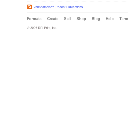
vn88domains's Recent Publications
Formats
Create
Sell
Shop
Blog
Help
Ter
© 2026 RPI Print, Inc.