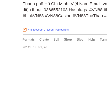
Thành phố Hồ Chí Minh, Việt Nam Email:
điện thoại: 0366552103 Hashtags: #VN88
#LinkVN88 #VN88Casino #VN88TheThao 
vn88bcocom's Recent Publications
Formats
Create
Sell
Shop
Blog
Help
Ter
© 2026 RPI Print, Inc.