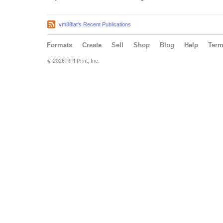
vm88lat's Recent Publications
Formats
Create
Sell
Shop
Blog
Help
Ter
© 2026 RPI Print, Inc.