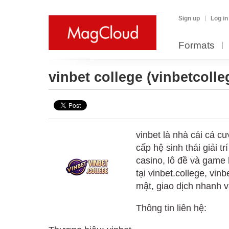
Sign up
Log in
Formats
vinbet college
(vinbetcolle
vinbet là nhà cái cá cư
cấp hệ sinh thái giải t
casino, lô đề và game
tại vinbet.college, vin
mật, giao dịch nhanh v
Thông tin liên hệ: