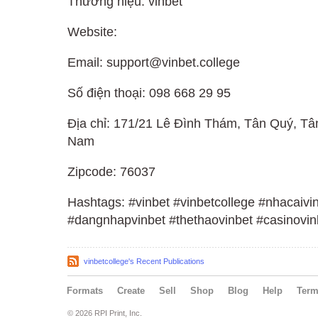
Thương hiệu: vinbet
Website:
Email: support@vinbet.college
Số điện thoại: 098 668 29 95
Địa chỉ: 171/21 Lê Đình Thám, Tân Quý, Tâ
Nam
Zipcode: 76037
Hashtags: #vinbet #vinbetcollege #nhacaivin
#dangnhapvinbet #thethaovinbet #casinovi
vinbetcollege's Recent Publications
Formats
Create
Sell
Shop
Blog
Help
Ter
© 2026 RPI Print, Inc.