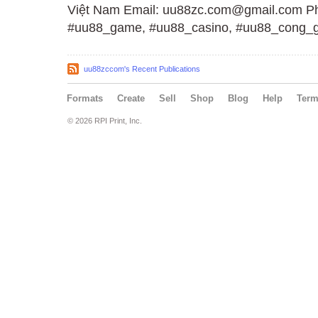
Việt Nam Email: uu88zc.com@gmail.com P
#uu88_game, #uu88_casino, #uu88_cong_
uu88zccom's Recent Publications
Formats
Create
Sell
Shop
Blog
Help
Ter
© 2026 RPI Print, Inc.