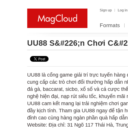
Sign up
Log in
Formats
UU88 S&#226;n Chơi C&#
UU88 là cổng game giải trí trực tuyến hàng
cung cấp các trò chơi đổi thưởng hấp dẫn như
đá gà, baccarat, sicbo, xổ số và cá cược th
nghệ hiện đại, nạp rút siêu tốc, khuyến mãi
UU88 cam kết mang lại trải nghiệm chơi ga
đầy kịch tính. Tham gia UU88 ngay để tận 
đỉnh cao cùng hàng ngàn phần quà hấp dẫn! T
Website: Địa chỉ: 31 Ngõ 117 Thái Hà, Trung