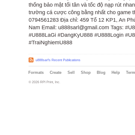
thống bảo mật tối tân và tốc độ nạp rút nh
trường cá cược công bằng nhất cho game t
0794561283 Địa chỉ: 459 Tổ 12 KP1, An Phú
Nam Email: u888sarl@gmail.com Tags: #U
#U888LaGi #DangKyU888 #U888Login #U8
#TraiNghiemU888
u888sarl's Recent Publications
Formats
Create
Sell
Shop
Blog
Help
Ter
© 2026 RPI Print, Inc.