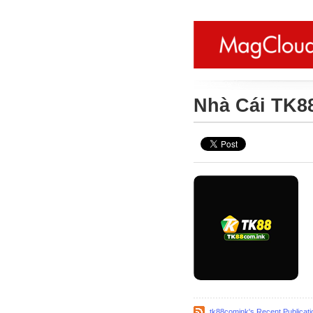
Nhà Cái TK8
tk88comink's Recent Publicati