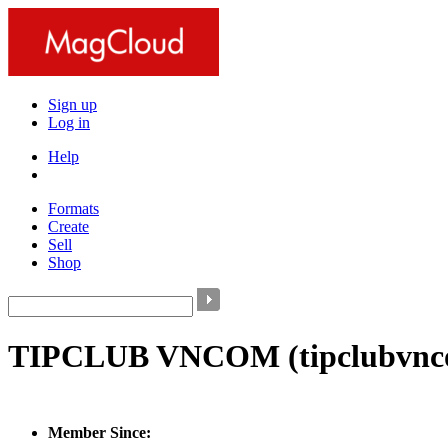
Sign up
Log in
Help
Formats
Create
Sell
Shop
TIPCLUB VNCOM
(tipclubvn
Member Since: