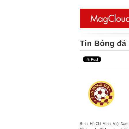
Tin Bóng đá
Bình, Hồ Chí Minh, Việt Nam