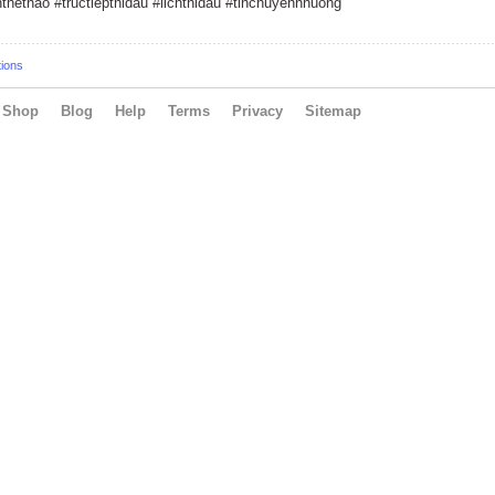
nthethao #tructiepthidau #lichthidau #tinchuyennhuong
tions
Shop
Blog
Help
Terms
Privacy
Sitemap