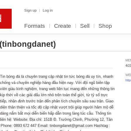
Sign up
Log in
Formats
Create
Sell
Shop
(tinbongdanet)
ME
4/2
WE
Tin bóng đá là chuyên trang cập nhật tin tức bóng đá uy tín, nhanh
http
chóng và chuyên nghiệp hàng đầu hiện nay. Với đội ngũ biên tập
viên giàu kinh nghiệm, trang web liên tục mang đến những thông tin
kịp thời về các giải đấu lớn nhỏ trên toàn thế giới, từ tỷ số trực
tiếp, nhận định trước trận đến phân tích chuyên sâu sau trận. Giao
diện thân thiện và tốc độ cập nhật vượt trội giúp người hâm mộ dễ
dàng nắm bắt mọi diễn biến hấp dẫn trong làng túc cầu. Thông tin
liên hệ: Website: Địa chỉ: 151B Đ. Trường Chinh, Phường 12, Tân
 Phone: 0893 672 447 Email: tinbongdanet@gmail.com Hashtag :