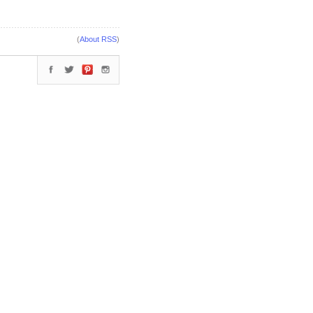
(
About RSS
)