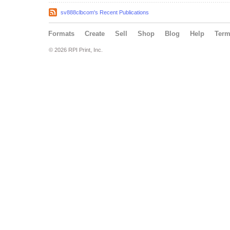
sv888clbcom's Recent Publications
Formats
Create
Sell
Shop
Blog
Help
Ter
© 2026 RPI Print, Inc.