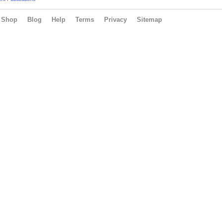
Shop
Blog
Help
Terms
Privacy
Sitemap