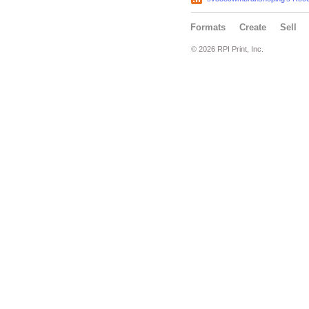
Formats
Create
Sell
© 2026 RPI Print, Inc.