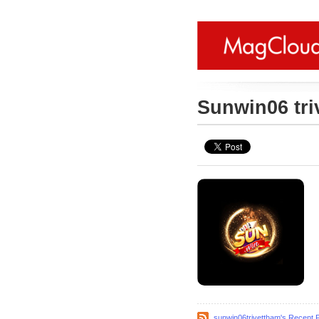
Sunwin06 tr
sunwin06trivettham's Recent P