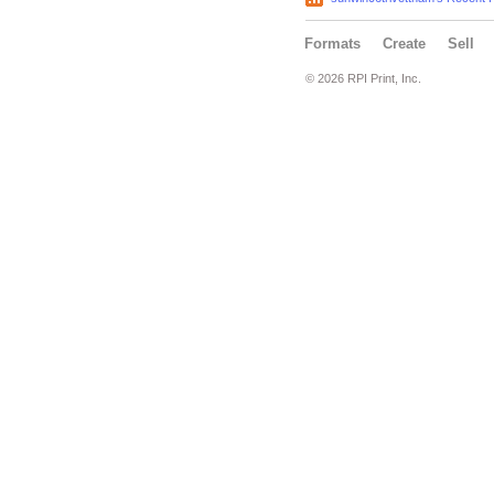
Formats
Create
Sell
© 2026 RPI Print, Inc.