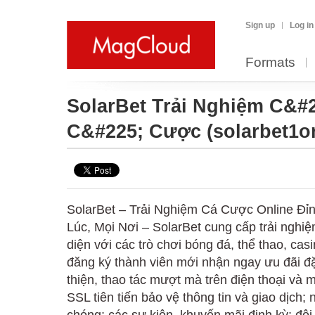
Sign up
Log in
Formats
SolarBet Trải Nghiệm C&#
C&#225; Cược
(solarbet1o
SolarBet – Trải Nghiệm Cá Cược Online Đỉ
Lúc, Mọi Nơi – SolarBet cung cấp trải nghi
diện với các trò chơi bóng đá, thể thao, cas
đăng ký thành viên mới nhận ngay ưu đãi đặc
thiện, thao tác mượt mà trên điện thoại và 
SSL tiên tiến bảo vệ thông tin và giao dịch; 
chóng; các sự kiện, khuyến mãi định kỳ; đ