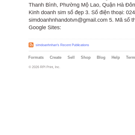
Thanh Bình, Phường Mộ Lao, Quận Hà Đông,
Kinh doanh sim số đẹp 3. Số điện thoại: 02
simdoanhnhandotvn@gmail.com 5. Mã số th
Google Sites:
simdoanhnhan's Recent Publications
Formats
Create
Sell
Shop
Blog
Help
Ter
© 2026 RPI Print, Inc.