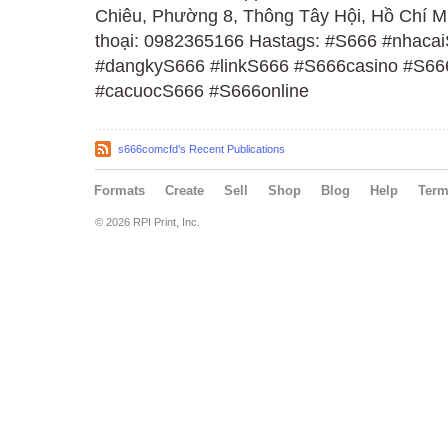
Chiêu, Phường 8, Thông Tây Hội, Hồ Chí M
thoại: 0982365166 Hastags: #S666 #nhaca
#dangkyS666 #linkS666 #S666casino #S666
#cacuocS666 #S666online
s666comcfd's Recent Publications
Formats
Create
Sell
Shop
Blog
Help
Ter
© 2026 RPI Print, Inc.