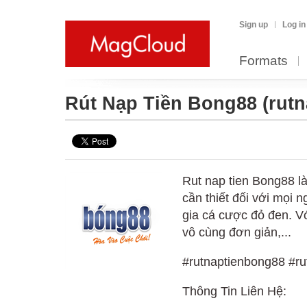
Sign up
Log in
Formats
Rút Nạp Tiền Bong88
(rut
Rut nap tien Bong88 l
cần thiết đối với mọi 
gia cá cược đỏ đen. V
vô cùng đơn giản,...
#rutnaptienbong88 #r
Thông Tin Liên Hệ: