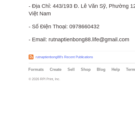
- Địa Chỉ: 443/193 Đ. Lê Văn Sỹ, Phường 1
Việt Nam
- Số Điện Thoại: 0978660432
- Email: rutnaptienbong88.life@gmail.com
rutnaptienbong88's Recent Publications
Formats
Create
Sell
Shop
Blog
Help
Ter
© 2026 RPI Print, Inc.