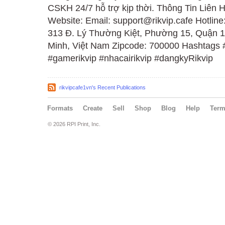
CSKH 24/7 hỗ trợ kịp thời. Thông Tin Liên
Website: Email: support@rikvip.cafe Hotline
313 Đ. Lý Thường Kiệt, Phường 15, Quận 1
Minh, Việt Nam Zipcode: 700000 Hashtags #r
#gamerikvip #nhacairikvip #dangkyRikvip
rikvipcafe1vn's Recent Publications
Formats
Create
Sell
Shop
Blog
Help
Ter
© 2026 RPI Print, Inc.