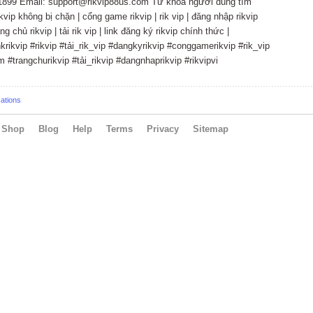
1899 Email: support@rikvip88us.com Từ khóa người dùng tìm
k rikvip không bị chặn | cổng game rikvip | rik vip | đăng nhập rikvip
ang chủ rikvip | tải rik vip | link đăng ký rikvip chính thức |
krikvip #rikvip #tải_rik_vip #dangkyrikvip #conggamerikvip #rik_vip
om #trangchurikvip #tải_rikvip #dangnhaprikvip #rikvipvi
ations
Shop
Blog
Help
Terms
Privacy
Sitemap