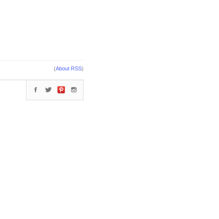
(
About RSS
)