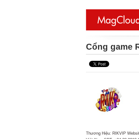
Cổng game 
Thương Hiệu: RIKVIP Website