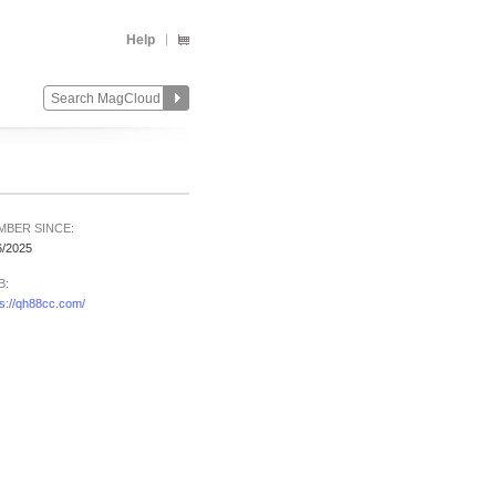
Help
MBER SINCE:
6/2025
B:
ps://qh88cc.com/