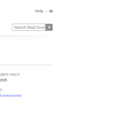
Help
MBER SINCE:
/2025
B:
9.motorcycles/