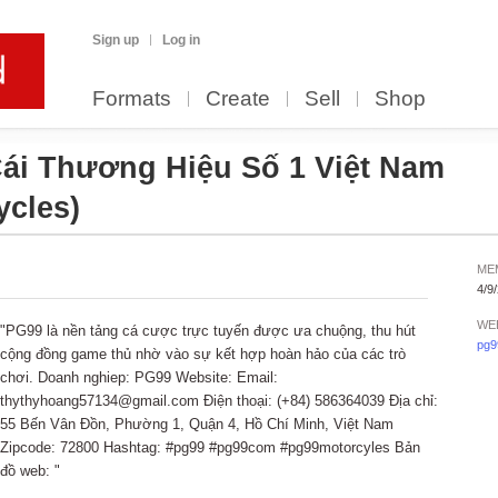
Sign up
Log in
Formats
Create
Sell
Shop
Cái Thương Hiệu Số 1 Việt Nam
ycles)
ME
4/9
WE
"PG99 là nền tảng cá cược trực tuyến được ưa chuộng, thu hút
pg9
cộng đồng game thủ nhờ vào sự kết hợp hoàn hảo của các trò
chơi. Doanh nghiep: PG99 Website: Email:
thythyhoang57134@gmail.com Điện thoại: (+84) 586364039 Địa chỉ:
55 Bến Vân Đồn, Phường 1, Quận 4, Hồ Chí Minh, Việt Nam
Zipcode: 72800 Hashtag: #pg99 #pg99com #pg99motorcyles Bản
đồ web: "