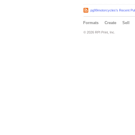
pg99motorcycles's Recent Pub
Formats
Create
Sell
© 2026 RPI Print, Inc.