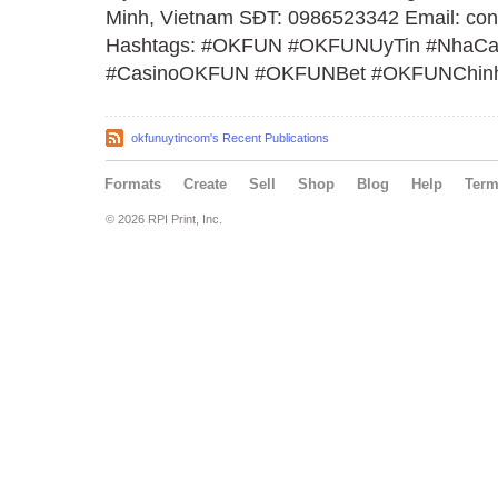
Minh, Vietnam SĐT: 0986523342 Email: con
Hashtags: #OKFUN #OKFUNUyTin #NhaC
#CasinoOKFUN #OKFUNBet #OKFUNChin
okfunuytincom's Recent Publications
Formats
Create
Sell
Shop
Blog
Help
Ter
© 2026 RPI Print, Inc.