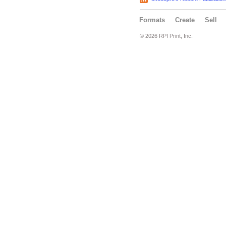
Formats
Create
Sell
© 2026 RPI Print, Inc.