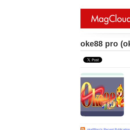
oke88 pro
(o
oke88pro's Recent Publication