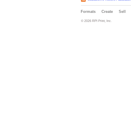
Formats
Create
Sell
© 2026 RPI Print, Inc.