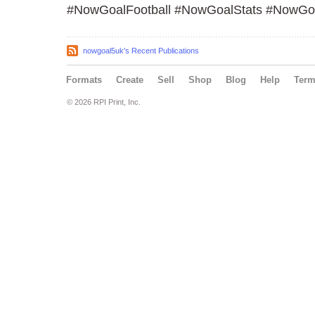
#NowGoalFootball #NowGoalStats #NowGo
nowgoal5uk's Recent Publications
Formats
Create
Sell
Shop
Blog
Help
Ter
© 2026 RPI Print, Inc.