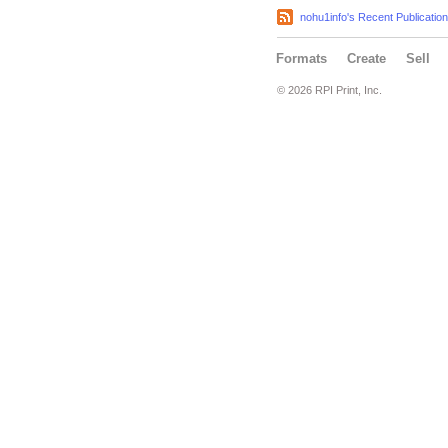
nohu1info's Recent Publicatio
Formats
Create
Sell
© 2026 RPI Print, Inc.