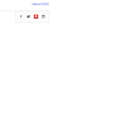
(
About RSS
)