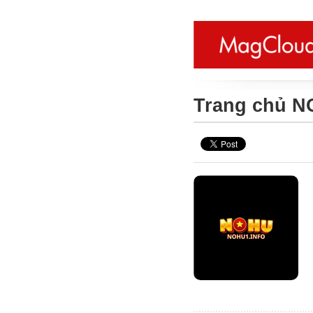
Trang chủ 