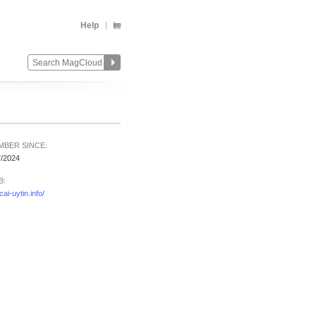
Help
MBER SINCE:
7/2024
B:
ai-uytin.info/