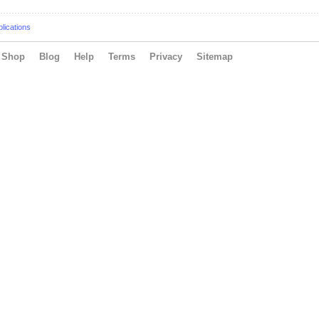
lications
Shop
Blog
Help
Terms
Privacy
Sitemap