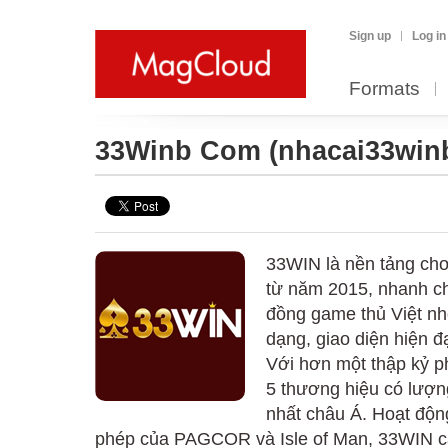
Sign up
Log in
Formats
33Winb Com
(nhacai33wi
33WIN là nền tảng chơ
từ năm 2015, nhanh ch
đồng game thủ Việt nh
dạng, giao diện hiện đ
Với hơn một thập kỷ ph
5 thương hiệu có lượn
nhất châu Á. Hoạt độ
phép của PAGCOR và Isle of Man, 33WIN c