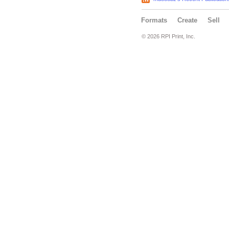
Formats
Create
Sell
© 2026 RPI Print, Inc.