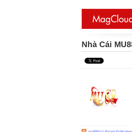
Nhà Cái MU
mu888bz's Recent Publication