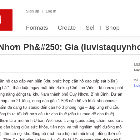
Sign up
Log in
Formats
Create
Sell
Shop
 Nhơn Ph&#250; Gia
(luvistaquynh
ME
6/4
WE
ăn hộ cao cấp ven biển (khu phức hợp căn hộ cao cấp sát biển )
luv
 hải" , thảo luận ngay mặt tiền đường Chế Lan Viên – khu vực phát
ưởng năng động) tại khu Nam thành phố Quy Nhơn, Bình Định. Dự án
tháp cao 21 tầng, cung cấp gần 1.596 căn hộ và khối shophouse
hẩm đa dạng từ studio đến căn hộ 3 phòng ngủ – đáp ứng nhu cầu
ống thực tế) kết hợp đầu tư cho thuê (đầu tư mua để cho thuê) .
Nhơn là ở mô hình Urban Wellness Living (cuộc sống chăm sóc sức
ng cân bằng giữa sức khỏe, tiện nghi và trải nghiệm nghỉ dưỡng mỗi
iện ích nội khu đồng bộ (tích hợp tiện ích nội khu) , đồng thời dễ