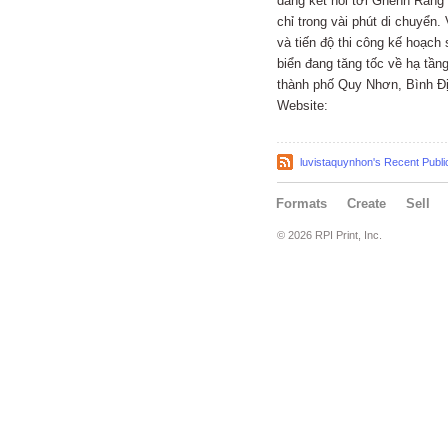
dàng kết nối tới Ghềnh Ráng
chỉ trong vài phút di chuyển.
và tiến độ thi công kế hoạch
biển đang tăng tốc về hạ t
thành phố Quy Nhơn, Bình Đị
Website:
luvistaquynhon's Recent Publi
Formats
Create
Sell
© 2026 RPI Print, Inc.