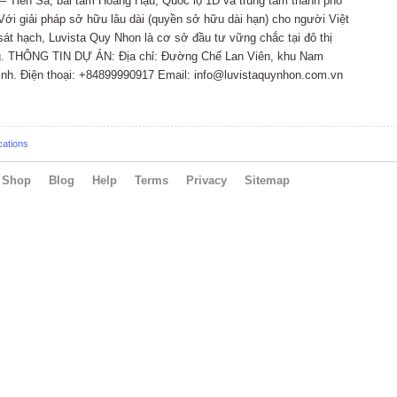
 – Tiên Sa, bãi tắm Hoàng Hậu, Quốc lộ 1D và trung tâm thành phố
 Với giải pháp sở hữu lâu dài (quyền sở hữu dài hạn) cho người Việt
 sát hạch, Luvista Quy Nhon là cơ sở đầu tư vững chắc tại đô thị
ầng. THÔNG TIN DỰ ÁN: Địa chỉ: Đường Chế Lan Viên, khu Nam
nh. Điện thoại: +84899990917 Email: info@luvistaquynhon.com.vn
cations
Shop
Blog
Help
Terms
Privacy
Sitemap