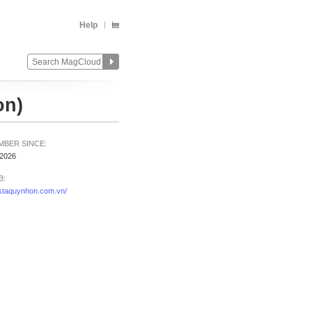
Help
on)
MBER SINCE:
/2026
B:
istaquynhon.com.vn/