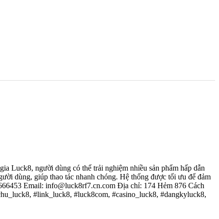
m gia Luck8, người dùng có thể trải nghiệm nhiều sản phẩm hấp dẫn
 người dùng, giúp thao tác nhanh chóng. Hệ thống được tối ưu để đảm
 0775666453 Email: info@luck8rf7.cn.com Địa chỉ: 174 Hẻm 876 Cách
hu_luck8, #link_luck8, #luck8com, #casino_luck8, #dangkyluck8,