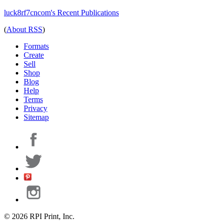
luck8rf7cncom's Recent Publications
(
About RSS
)
Formats
Create
Sell
Shop
Blog
Help
Terms
Privacy
Sitemap
© 2026 RPI Print, Inc.