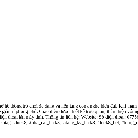
nhờ hệ thống trò chơi đa dạng và nền tảng công nghệ hiện đại. Khi tha
 giải trí phong phú. Giao diện được thiết kế trực quan, thân thiện với
 điện thoại lẫn máy tính. Thông tin liên hệ: Website: Số điện thoại:
tag: #luck8, #nha_cai_luck8, #dang_ky_luck8, #luck8_bet, #trang_c