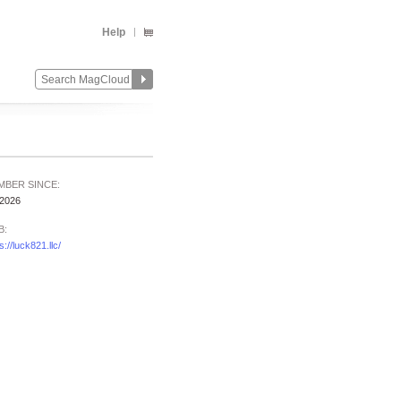
Help
MBER SINCE:
/2026
B:
s://luck821.llc/