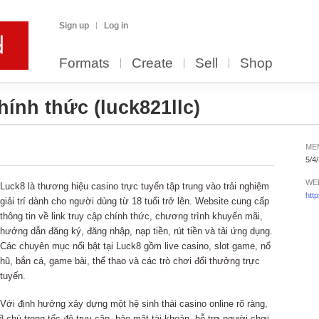
Sign up
Log in
Formats
Create
Sell
Shop
chính thức
(luck821llc)
ME
5/4
WE
Luck8 là thương hiệu casino trực tuyến tập trung vào trải nghiệm
http
giải trí dành cho người dùng từ 18 tuổi trở lên. Website cung cấp
thông tin về link truy cập chính thức, chương trình khuyến mãi,
hướng dẫn đăng ký, đăng nhập, nạp tiền, rút tiền và tải ứng dụng.
Các chuyên mục nổi bật tại Luck8 gồm live casino, slot game, nổ
hũ, bắn cá, game bài, thể thao và các trò chơi đổi thưởng trực
tuyến.
Với định hướng xây dựng một hệ sinh thái casino online rõ ràng,
8 chú trọng tốc độ truy cập, bảo mật tài khoản, hỗ trợ người chơi