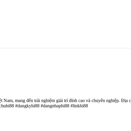
Việt Nam, mang đến trải nghiệm giải trí đỉnh cao và chuyên nghiệp. Đ
gchuhi88 #dangkyhi88 #dangnhaphi88 #linkhi88