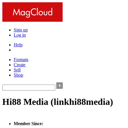
Sign up
Log in
Help
Formats
Create
Sell
Shop
Hi88 Media
(linkhi88media)
Member Since: