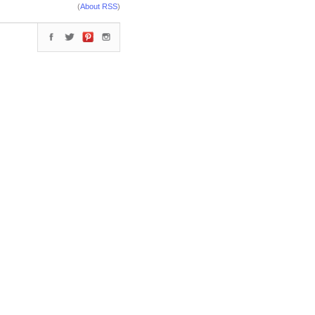
(
About RSS
)