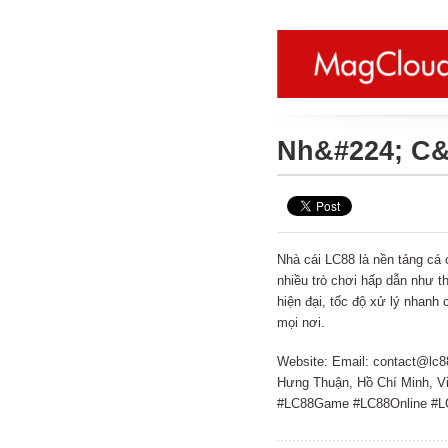
Nh&#224; C&
Nhà cái LC88 là nền tảng cá c
nhiều trò chơi hấp dẫn như t
hiện đại, tốc độ xử lý nhanh 
mọi nơi.
Website: Email: contact@lc8
Hưng Thuận, Hồ Chí Minh, V
#LC88Game #LC88Online #L