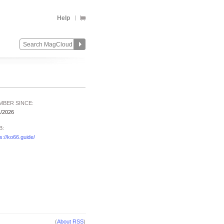
Help
MBER SINCE:
1/2026
B:
s://ko66.guide/
(
About RSS
)