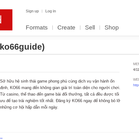
Sign up
Log in
Formats
Create
Sell
Shop
(ko66guide)
ME
4/1
WE
Sở hữu hệ sinh thái game phong phú cùng dịch vụ vận hành ổn
http
định, KO66 mang đến không gian giải trí toàn diện cho người chơi.
Từ casino, thể thao đến game bài đổi thưởng, tất cả đều được tối
ưu để tạo trải nghiệm tốt nhất. Đăng ký KO66 ngay để không bỏ lỡ
những cơ hội hấp dẫn mỗi ngày.
ns