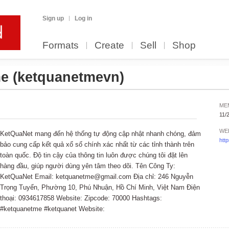
Sign up
Log in
Formats
Create
Sell
Shop
me
(ketquanetmevn)
ME
11/
WE
KetQuaNet mang đến hệ thống tự động cập nhật nhanh chóng, đảm
htt
bảo cung cấp kết quả xổ số chính xác nhất từ các tỉnh thành trên
toàn quốc. Độ tin cậy của thông tin luôn được chúng tôi đặt lên
hàng đầu, giúp người dùng yên tâm theo dõi. Tên Công Ty:
KetQuaNet Email: ketquanetme@gmail.com Địa chỉ: 246 Nguyễn
Trọng Tuyển, Phường 10, Phú Nhuận, Hồ Chí Minh, Việt Nam Điện
thoại: 0934617858 Website: Zipcode: 70000 Hashtags:
#ketquanetme #ketquanet Website: