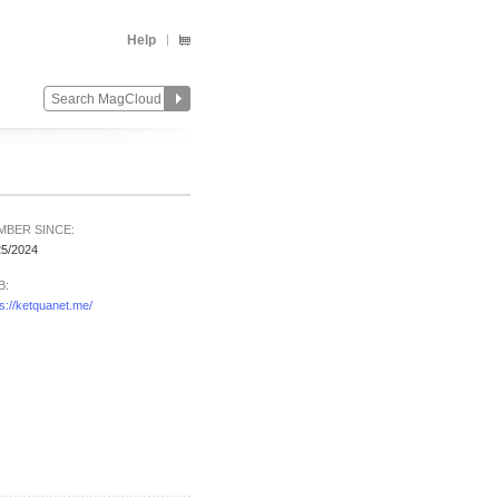
Help
MBER SINCE:
25/2024
B:
ps://ketquanet.me/