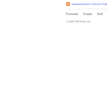
ketquanetmevn's Recent Publi
Formats
Create
Sell
© 2026 RPI Print, Inc.