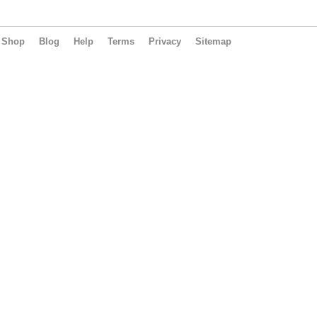
Shop
Blog
Help
Terms
Privacy
Sitemap