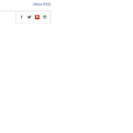
(
About RSS
)