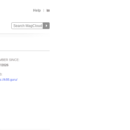
Help
MBER SINCE:
7/2026
B:
s://k88.guru/