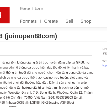
Sign up
Log in
Formats
Create
Sell
Shop
88
(joinopen88com)
ME
3/2
WE
Trải nghiệm không gian giải trí trực tuyến đẳng cấp tại GK88, nơi
htt
mang đến hệ thống cá cược hiện đại, tốc độ xử lý nhanh và bảo
mật thông tin tuyệt đối cho người chơi. Nền tảng cung cấp đa dạng
dịch vụ như cá cược thể thao, casino trực tuyến, slot game và
nhiều trò chơi đổi thưởng hấp dẫn. Đây là sân chơi uy tín giúp
người dùng tận hưởng giải trí an toàn, minh bạch và tiện lợi mỗi
ngày. Website: Địa chỉ: 7 Đ. Song Hành, Phường, Quận 12, Thành
phố Hồ Chí Minh 70450, Việt Nam SĐT: 0983719803 Email:
K88 #nhacaiGK88 #linkGK88 #GK88casino #GK88bet