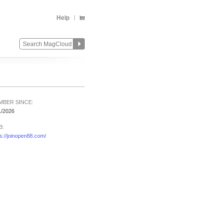
Help
MBER SINCE:
1/2026
B:
ps://joinopen88.com/