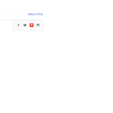
(
About RSS
)