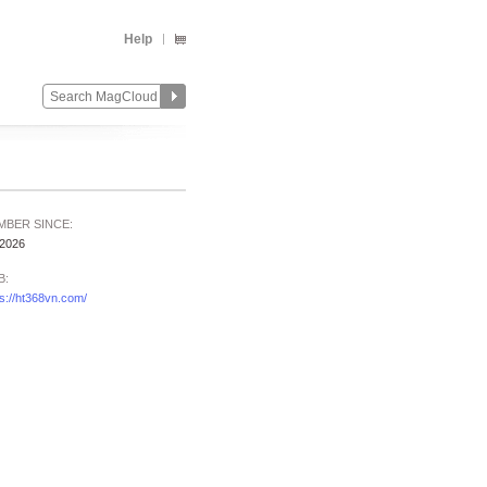
Help
MBER SINCE:
/2026
B:
ps://ht368vn.com/