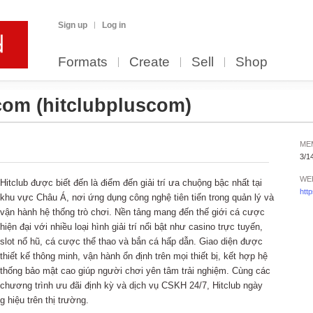
Sign up
Log in
Formats
Create
Sell
Shop
 com
(hitclubpluscom)
ME
3/1
WE
Hitclub được biết đến là điểm đến giải trí ưa chuộng bậc nhất tại
http
khu vực Châu Á, nơi ứng dụng công nghệ tiên tiến trong quản lý và
vận hành hệ thống trò chơi. Nền tảng mang đến thế giới cá cược
hiện đại với nhiều loại hình giải trí nổi bật như casino trực tuyến,
slot nổ hũ, cá cược thể thao và bắn cá hấp dẫn. Giao diện được
thiết kế thông minh, vận hành ổn định trên mọi thiết bị, kết hợp hệ
thống bảo mật cao giúp người chơi yên tâm trải nghiệm. Cùng các
chương trình ưu đãi định kỳ và dịch vụ CSKH 24/7, Hitclub ngày
 hiệu trên thị trường.