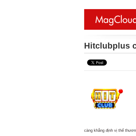
Hitclubplus
càng khẳng định vị thế thương