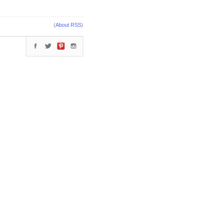
(
About RSS
)