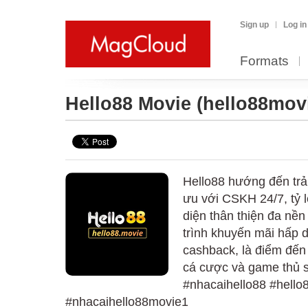
Sign up
Log in
Formats
Hello88 Movie
(hello88mov
Hello88 hướng đến trả
ưu với CSKH 24/7, tỷ l
diện thân thiện đa nề
trình khuyến mãi hấp
cashback, là điểm đến
cá cược và game thủ sl
#nhacaihello88 #hell
#nhacaihello88movie1