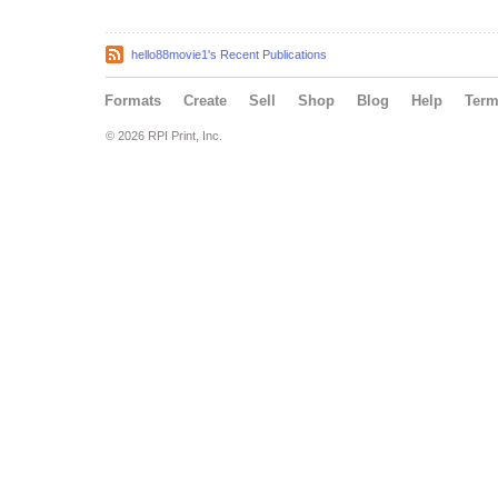
hello88movie1's Recent Publications
Formats
Create
Sell
Shop
Blog
Help
Ter
© 2026 RPI Print, Inc.