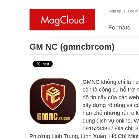
Sign up
Log in
Formats
GM NC
(gmncbrcom)
GMNC không chỉ là nơi
còn là công cụ hỗ trợ
độ tin cậy của các we
xây dựng rõ ràng và có
hạn chế những rủi ro
dụng dịch vụ online. W
0915234867 Địa chỉ: 
Phường Linh Trung, Linh Xuân, Hồ Chí Minh