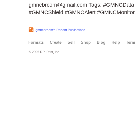
gmncbrcom@gmail.com Tags: #GMNCData
#GMNCShield #GMNCAlert #GMNCMonitor
gmncbrcom's Recent Publications
Formats
Create
Sell
Shop
Blog
Help
Ter
© 2026 RPI Print, Inc.