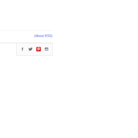
(
About RSS
)