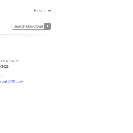
Help
MBER SINCE:
0/2026
B:
ps://gk8880.com/